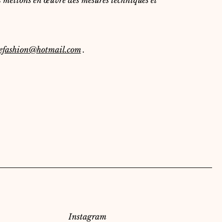
us mettons en œuvre des mesures techniques et
eefashion@hotmail.com
.
Réseaux Sociaux
Instagram