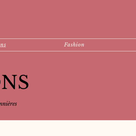
ons
Fashion
ONS
onnières